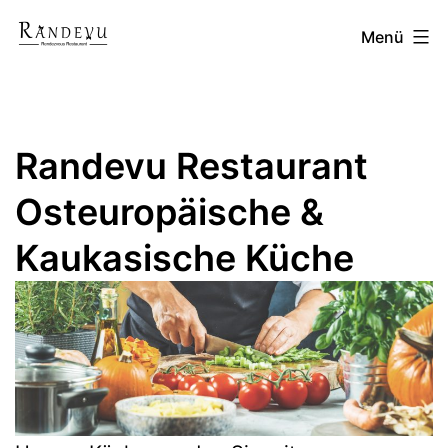
Zum
Randevu
Menü
Inhalt
springen
Restaurant
Randevu Restaurant
Osteuropäische &
Kaukasische Küche